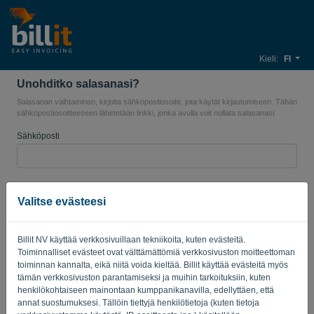
Kieli:
FI
Unohditko salasanasi?
Salasanan vaihtaminen, kirjoita sähköpostiosoite, jota käytät kirjautumiseen. Tähän
sähköpostiosoitteeseen lähetetään linkki, jonka avulla voit nollata salasanasi.
Sähköposti
LÄHETÄ LINKKI
Valitse evästeesi
Takaisin kirjautumiseen
Billit NV käyttää verkkosivuillaan tekniikoita, kuten evästeitä.
Toiminnalliset evästeet ovat välttämättömiä verkkosivuston moitteettoman
Privacy Policy
Terms of Service
-
.
toiminnan kannalta, eikä niitä voida kieltää. Billit käyttää evästeitä myös
tämän verkkosivuston parantamiseksi ja muihin tarkoituksiin, kuten
henkilökohtaiseen mainontaan kumppanikanavilla, edellyttäen, että
annat suostumuksesi. Tällöin tiettyjä henkilötietoja (kuten tietoja