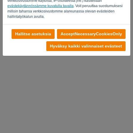
verkkosivustomme käytöstä, IP-osoitteesta jne.) käsitellään
evästekäytännössämme kuvatulla tavalla
. Voit peruuttaa suostumuksesi
milloin tahansa verkkosivustomme alareunassa olevan evästeiden
hallintatyökalun avulla.
Hallitse asetuksia
AcceptNecessaryCookiesOnly
Hyväksy kaikki valinnaiset evästeet