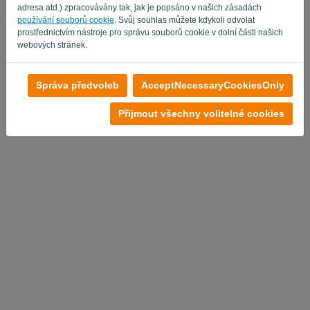
adresa atd.) zpracovávány tak, jak je popsáno v našich zásadách
používání souborů cookie
. Svůj souhlas můžete kdykoli odvolat
prostřednictvím nástroje pro správu souborů cookie v dolní části našich
webových stránek.
Správa předvoleb
AcceptNecessaryCookiesOnly
Přijmout všechny volitelné cookies