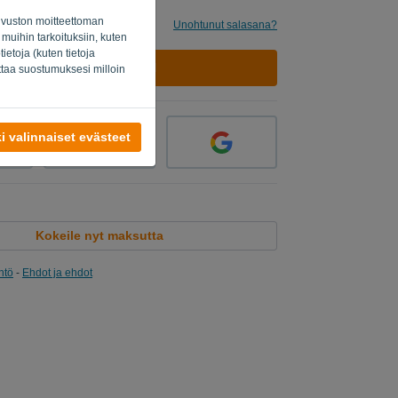
osivuston moitteettoman
inua
Unohtunut salasana?
 muihin tarkoituksiin, kuten
etoja (kuten tietoja
KIRJAUDU SISÄÄN
uttaa suostumuksesi milloin
i valinnaiset evästeet
Kokeile nyt maksutta
ntö
-
Ehdot ja ehdot