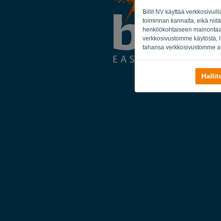
Billit NV käyttää verkkosivuil
toiminnan kannalta, eikä niitä
henkilökohtaiseen mainontaan 
verkkosivustomme käytöstä, IP
tahansa verkkosivustomme al
Halli