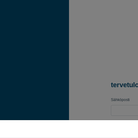
tervetul
Sähköposti
Salasana