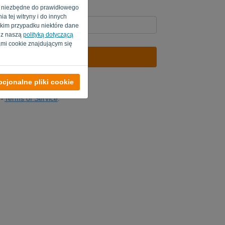
e są niezbędne do prawidłowego
a tej witryny i do innych
akim przypadku niektóre dane
e z naszą
polityką dotyczącą
mi cookie znajdującym się
WYŚLIJ LINK
wania
cjonalne pliki cookie
Terms of Service
-
.