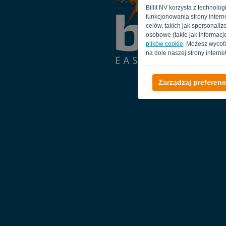
Billit NV korzysta z technolo
funkcjonowania strony interne
celów, takich jak spersonal
osobowe (takie jak informacje
plików cookie
. Możesz wycof
na dole naszej strony interne
Zarządzaj preferenc