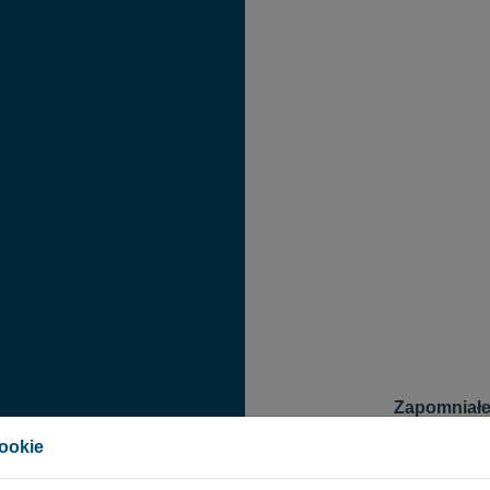
Zapomniałe
Aby zresetować 
cookie
Zostanie wysłany
zresetowanie ha