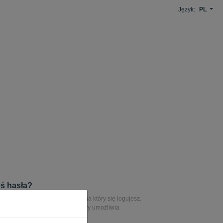
Język:
PL
ś hasła?
hasło, wprowadź adres e-mail, na który się logujesz.
 link do tego adresu e-mail, który umożliwia
sła.