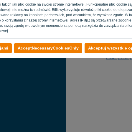
gii takich jak pliki cookie na swojej stronie internetowej. Funkcjonalne pliki cooki
E-mail
towej i nie można ich odmówić. Billit wykorzystuje również pliki cookie do ulepszani
izowane reklamy na kanałach partnerskich, pod warunkiem, że wyrażasz zgodę. W t
 o korzystaniu z naszej strony internetowej, adres IP itp.) są przetwarzane zgodni
ać swoją zgodę w dowolnym momencie za pomocą narzędzia do zarządzania plika
towej.
Wróć do logo
jami
AcceptNecessaryCookiesOnly
Akceptuj wszystkie op
Privacy Policy