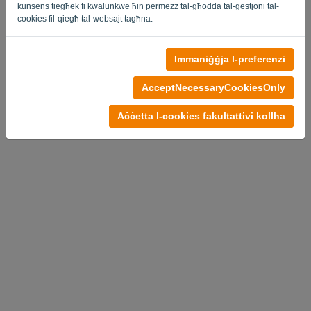
kunsens tiegħek fi kwalunkwe ħin permezz tal-għodda tal-ġestjoni tal-
cookies fil-qiegħ tal-websajt tagħna.
Immaniġġja l-preferenzi
AcceptNecessaryCookiesOnly
Aċċetta l-cookies fakultattivi kollha