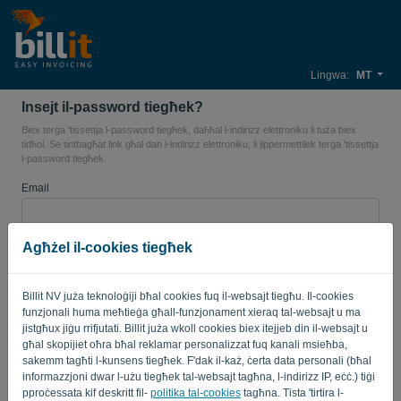
Lingwa:
MT
Insejt il-password tiegħek?
Biex terġa 'tissettja l-password tiegħek, daħħal l-indirizz elettroniku li tuża biex
tidħol. Se tintbagħat link għal dan l-indirizz elettroniku, li jippermettilek terġa 'tissettja
l-password tiegħek.
Email
Agħżel il-cookies tiegħek
IBGĦAT LINK
Billit NV juża teknoloġiji bħal cookies fuq il-websajt tiegħu. Il-cookies
Lura għal-login
funzjonali huma meħtieġa għall-funzjonament xieraq tal-websajt u ma
jistgħux jiġu rrifjutati. Billit juża wkoll cookies biex itejjeb din il-websajt u
Privacy Policy
Terms of Service
għal skopijiet oħra bħal reklamar personalizzat fuq kanali msieħba,
-
.
sakemm tagħti l-kunsens tiegħek. F'dak il-każ, ċerta data personali (bħal
informazzjoni dwar l-użu tiegħek tal-websajt tagħna, l-indirizz IP, eċċ.) tiġi
pproċessata kif deskritt fil-
politika tal-cookies
tagħna. Tista 'tirtira l-