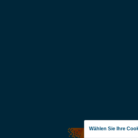
Wählen Sie Ihre Coo