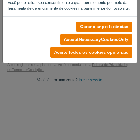
Você pode retirar seu consentimento a qualquer momento por meio da
Sim, você pode me enviar atualizações do produto..
ferramenta de gerenciamento de cookies na parte inferior do nosso site.
ContactMeForMarketingUpdates.
Gerenciar preferências
Comece seu teste gratuito
AcceptNecessaryCookiesOnly
No credit card required
You are under no obligation! 100% non-binding
Aceite todos os cookies opcionais
Your data is 100% secure
Ao se registrar nesta plataforma, você concorda com a
Política de Privacidade
e
os Termos e Condições
.
Você já tem uma conta?
Iniciar sessão
.