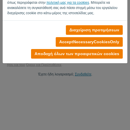
όπως περιγράφεται στην
πολιτική μας για τα cookies
. Μπορείτε να
Ναι, μπορείτε να μου στείλετε ενημερώσεις προϊόντων..
ανακαλέσετε τη συγκατάθεσή σας ανά πάσα στιγμή μέσω του εργαλείου
διαχείρισης cookie στο κάτω μέρος της ιστοσελίδας μας.
ContactMeForMarketingUpdates.
Ξεκινήστε τη δωρεάν δοκιμή σας
Διαχείριση προτιμήσεων
No credit card required
AcceptNecessaryCookiesOnly
You are under no obligation! 100% non-binding
Your data is 100% secure
Αποδοχή όλων των προαιρετικών cookies
Με την εγγραφή σας σε αυτήν την πλατφόρμα, αποδέχεστε την Πολιτική Απορρ
ήτου και τους
Όρους και Προϋποθέσεις
.
Έχετε ήδη λογαριασμό;
Συνδεθείτε
.