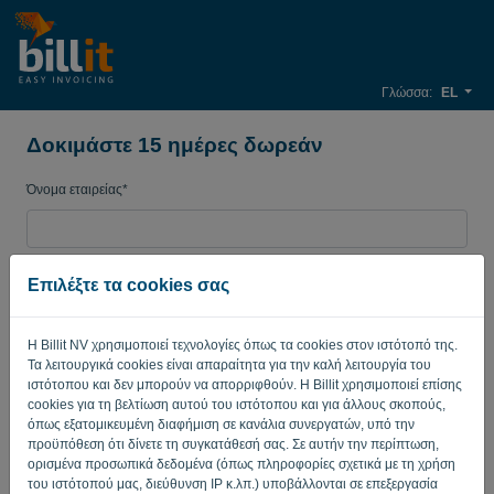
Γλώσσα:
EL
Δοκιμάστε 15 ημέρες δωρεάν
Όνομα εταιρείας*
Διεύθυνση ηλεκτρονικού ταχυδρομείου*
Επιλέξτε τα cookies σας
Η Billit NV χρησιμοποιεί τεχνολογίες όπως τα cookies στον ιστότοπό της.
Κωδικός πρόσβασης
Τα λειτουργικά cookies είναι απαραίτητα για την καλή λειτουργία του
ιστότοπου και δεν μπορούν να απορριφθούν. Η Billit χρησιμοποιεί επίσης
cookies για τη βελτίωση αυτού του ιστότοπου και για άλλους σκοπούς,
όπως εξατομικευμένη διαφήμιση σε κανάλια συνεργατών, υπό την
Χώρα
προϋπόθεση ότι δίνετε τη συγκατάθεσή σας. Σε αυτήν την περίπτωση,
ορισμένα προσωπικά δεδομένα (όπως πληροφορίες σχετικά με τη χρήση
του ιστότοπού μας, διεύθυνση IP κ.λπ.) υποβάλλονται σε επεξεργασία