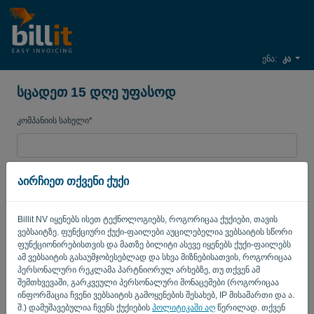
ენა:
კა
სცადეთ 15 დღე უფასოდ
კომპანიის სახელი*
ბიზნესის ელ. ფოსტის
აირჩიეთ თქვენი ქუქი
Billit NV იყენებს ისეთ ტექნოლოგიებს, როგორიცაა ქუქიები, თავის
პაროლი
ვებსაიტზე. ფუნქციური ქუქი-ფაილები აუცილებელია ვებსაიტის სწორი
ფუნქციონირებისთვის და მათზე ბილიტი ასევე იყენებს ქუქი-ფაილებს
ამ ვებსაიტის გასაუმჯობესებლად და სხვა მიზნებისათვის, როგორიცაა
პერსონალური რეკლამა პარტნიორულ არხებზე, თუ თქვენ ამ
ქვეყანა
შემთხვევაში, გარკვეული პერსონალური მონაცემები (როგორიცაა
ინფორმაცია ჩვენი ვებსაიტის გამოყენების შესახებ, IP მისამართი და ა.
შ.) დამუშავებულია ჩვენს ქუქიების
პოლიტიკაში აღ
წერილად. თქვენ