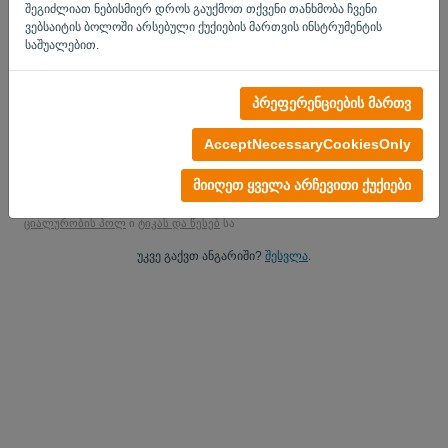
შეგიძლიათ ნებისმიერ დროს გაუქმოთ თქვენი თანხმობა ჩვენი
დიახ, შეგიძლიათ გამომიგზავნოთ პროდუქტის განახლებები..
ვებსაიტის ბოლოში არსებული ქუქიების მართვის ინსტრუმენტის
საშუალებით.
ContactMeForMarketingUpdates.
დაიწყეთ უფასო საცდელი
პრეფერენციების მართვ
No credit card required
AcceptNecessaryCookiesOnly
You are under no obligation! 100% non-binding
Your data is 100% secure
მიიღეთ ყველა არჩევითი ქუქიები
ამ პლატფორმაზე რეგისტრაციით თქვენ ეთანხმებით კონფიდენ
ციალურობის პოლ
ი
ტიკას და წესებ
სა
უკვე გაქვთ ანგარიში?
შესვლა
.