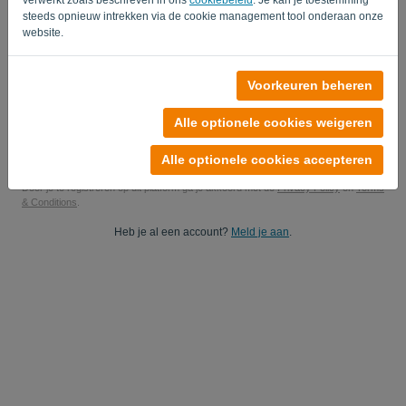
steeds opnieuw intrekken via de cookie management tool onderaan onze
Hou mij op de hoogte van updates.
website.
Ja, je mag mij marketingupdates sturen.
Voorkeuren beheren
Start je gratis proefperiode
Alle optionele cookies weigeren
Geen kredietkaart nodig
Je bent tot niets verplicht! 100% vrijblijvend
Je gegevens zijn 100% veilig
Alle optionele cookies accepteren
Door je te registreren op dit platform ga je akkoord met de
Privacy Policy
en
Terms
& Conditions
.
Heb je al een account?
Meld je aan
.