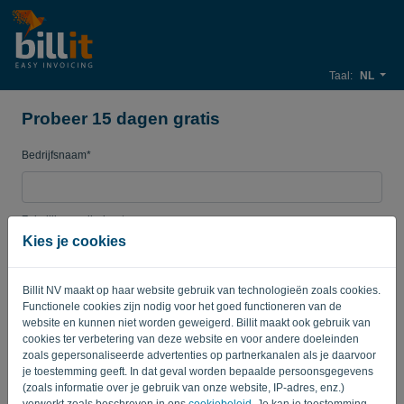
Taal:
NL
Probeer 15 dagen gratis
Bedrijfsnaam*
Zakelijk e-mailadres*
Kies je cookies
Wachtwoord
Billit NV maakt op haar website gebruik van technologieën zoals cookies.
Functionele cookies zijn nodig voor het goed functioneren van de
website en kunnen niet worden geweigerd. Billit maakt ook gebruik van
cookies ter verbetering van deze website en voor andere doeleinden
Land
zoals gepersonaliseerde advertenties op partnerkanalen als je daarvoor
je toestemming geeft. In dat geval worden bepaalde persoonsgegevens
(zoals informatie over je gebruik van onze website, IP-adres, enz.)
verwerkt zoals beschreven in ons
cookiebeleid
. Je kan je toestemming