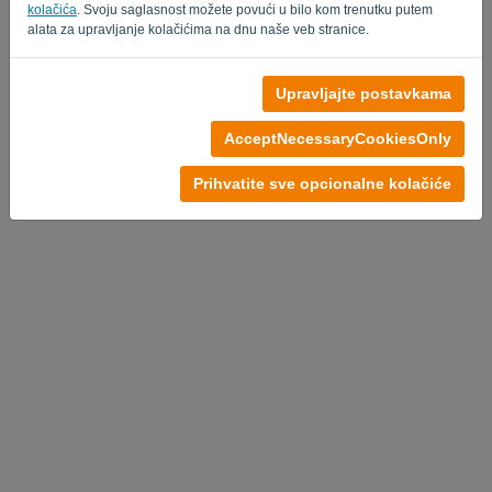
kolačića
. Svoju saglasnost možete povući u bilo kom trenutku putem
alata za upravljanje kolačićima na dnu naše veb stranice.
Upravljajte postavkama
Nema naloga?
Probajte besplatno
AcceptNecessaryCookiesOnly
Politika privatnosti
-
Uslovi
Prihvatite sve opcionalne kolačiće