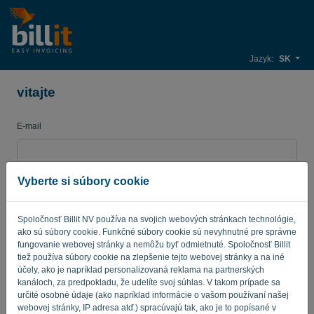
Jazyk:
SK
vitajte
E-mail
Heslo
Vyberte si súbory cookie
Spoločnosť Billit NV používa na svojich webových stránkach technológie,
ako sú súbory cookie. Funkčné súbory cookie sú nevyhnutné pre správne
Pripomínajte mi
Zabudnuté heslo?
fungovanie webovej stránky a nemôžu byť odmietnuté. Spoločnosť Billit
tiež používa súbory cookie na zlepšenie tejto webovej stránky a na iné
PRIHLÁSIŤ SA
účely, ako je napríklad personalizovaná reklama na partnerských
kanáloch, za predpokladu, že udelíte svoj súhlas. V takom prípade sa
určité osobné údaje (ako napríklad informácie o vašom používaní našej
webovej stránky, IP adresa atď.) spracúvajú tak, ako je to popísané v