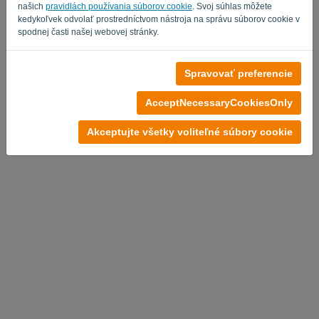
našich
pravidlách používania súborov cookie
. Svoj súhlas môžete
kedykoľvek odvolať prostredníctvom nástroja na správu súborov cookie v
spodnej časti našej webovej stránky.
Žiadny účet?
Spravovať preferencie
Vyskúšajte teraz zadarmo
AcceptNecessaryCookiesOnly
Zásady ochrany osobných údajov
-
Obchodné podmienky
Akceptujte všetky voliteľné súbory cookie