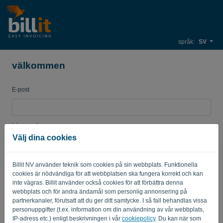
språk:
SV
välkommen
E-post
Lösenord
Välj dina cookies
Billit NV använder teknik som cookies på sin webbplats. Funktionella
Påminn mig
Glömt lösenord?
cookies är nödvändiga för att webbplatsen ska fungera korrekt och kan
inte vägras. Billit använder också cookies för att förbättra denna
LOGGA IN
webbplats och för andra ändamål som personlig annonsering på
partnerkanaler, förutsatt att du ger ditt samtycke. I så fall behandlas vissa
personuppgifter (t.ex. information om din användning av vår webbplats,
IP-adress etc.) enligt beskrivningen i vår
cookiepolicy
. Du kan när som