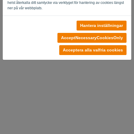
helst återkalla ditt samtycke via verktyget för hantering av cookies längst
ner på vår webbplats.
Hantera inställningar
Inget konto?
Prova gratis nu
AcceptNecessaryCookiesOnly
Sekretesspolicy
-
Regler och Villkor
Acceptera alla valfria cookies