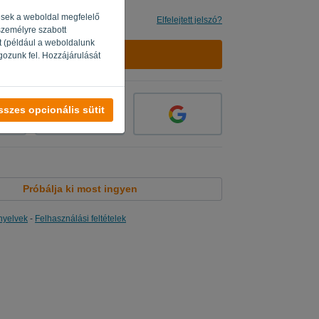
gesek a weboldal megfelelő
s
Elfelejtett jelszó?
 személyre szabott
t (például a weboldalunk
BEJELENTKEZÉS
gozunk fel. Hozzájárulását
sszes opcionális sütit
Próbálja ki most ingyen
nyelvek
-
Felhasználási feltételek