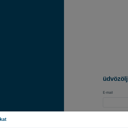
üdvözöl
E-mail
Jelszó
kat