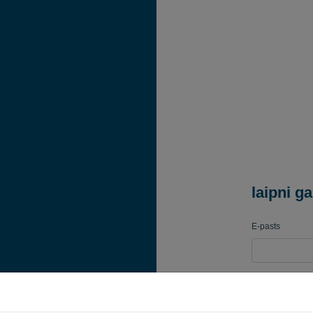
laipni ga
E-pasts
Parole