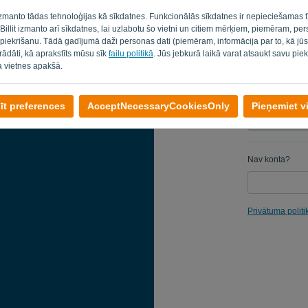
 izmanto tādas tehnoloģijas kā sīkdatnes. Funkcionālās sīkdatnes ir nepieciešamas t
Atgādināt
. Billit izmanto arī sīkdatnes, lai uzlabotu šo vietni un citiem mērķiem, piemēram, pe
 piekrišanu. Tādā gadījumā daži personas dati (piemēram, informācija par to, kā jū
strādāti, kā aprakstīts mūsu sīk
failu politikā
. Jūs jebkurā laikā varat atsaukt savu piek
a vietnes apakšā.
īt preferences
AcceptNecessaryCookiesOnly
Pieņemiet v
Nav konta?
Privātuma politi